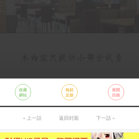
收藏
報錯
展開
網站
反饋
目錄
« 上一話
返回封面
下一話 »