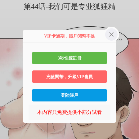
第44话-我们可是专业狐狸精
VIP卡過期，賬戶閱幣不足
3秒快速註冊
充值閱幣，升級VIP會員
登陸賬戶
本內容只免費提供小部分試看